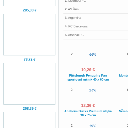
1.
Liverpool FC
2.
AS Řím
285,33 €
3.
Argentina
4.
FC Barcelona
5.
Arsenal FC
2
44%
78,72 €
10,29 €
Pittsburgh Penguins Fan
Montr
sportovní ručník 40 x 60 cm
2
14%
12,36 €
268,39 €
Anaheim Ducks Premium vlajka
Němec
30 x 75 cm
2
10%