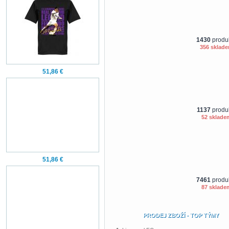
1430
produ
356
sklad
51,86 €
1137
produ
52
sklade
51,86 €
7461
produ
87
sklade
PRODEJ ZBOŽÍ - TOP TÝMY