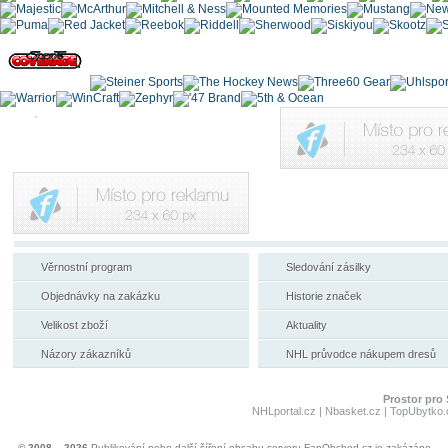
Věrnostní program
Sledování zásilky
Objednávky na zakázku
Historie značek
Velikost zboží
Aktuality
Názory zákazníků
NHL průvodce nákupem dresů
Prostor pro 
NHLportal.cz
|
Nbasket.cz
|
TopUbytko.
© 2008 – 2026
Publikování nebo další šíření obsahu serveru FanObchod.cz je zakázáno.