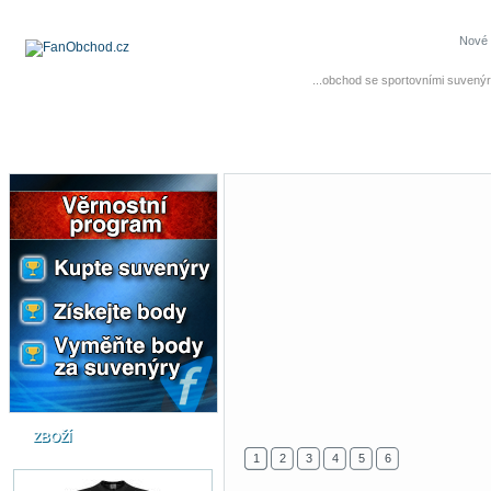
Nové 
...obchod se sportovními suvenýr
ZBOŽÍ
1
2
3
4
5
6