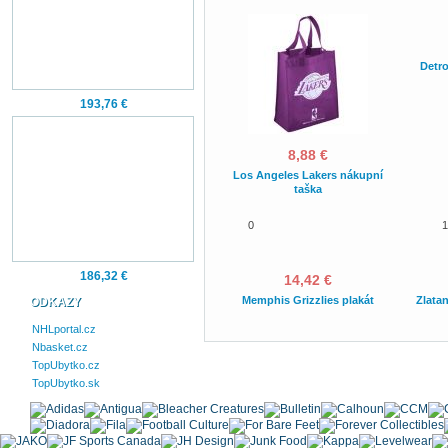
Detro
193,76 €
8,88 €
Los Angeles Lakers nákupní
taška
0
1
186,32 €
14,42 €
Memphis Grizzlies plakát
Zlatan
ODKAZY
NHLportal.cz
Nbasket.cz
TopUbytko.cz
TopUbytko.sk