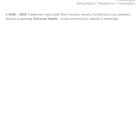
NHLportal.cz
|
Nbasket.cz
|
TopUbytko.
© 2008 – 2026
Publikování nebo další šíření obsahu serveru FanObchod.cz je zakázáno.
Stránky programuje
Eriksson Studio
- tvorba internetových stránek a webdesign