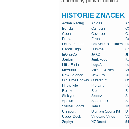
a pohodlný pohyb chodidla.
HISTORIE ZNAČEK
Action Racing
Adidas
An
Burrda
Calhoun
C
Copa
Coveroo
Cu
Erima
Errea
Fa
For Bare Feet
Forever Collectibles
Fr
Hands High
Hummel
Ch
InGlasCo
JAKO
JF
Jordan
Junk Food
K
Little Earth
LogoArt
Lo
McArthur
Mitchell & Ness
M
New Balance
New Era
N
Old Time Hockey
Outerstuff
OY
Photo File
Pro Line
P
Retake
Rico
Ri
Siskiyou
Skootz
So
Spawn
SportingID
Sp
Steiner Sports
Tervis
T
Uhlsport
Ultimate Sports Kit
U
Upper Deck
Vineyard Vines
V
Zephyr
'47 Brand
5t