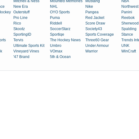
Mitchell & Ness
Mounted Memories
Mustang
NBA
nce
New Era
NHL
Nike
Northwest
Hockey
Outerstuff
OYO Sports
Pangea
Panini
Pro Line
Puma
Red Jacket
Reebok
Rico
Riddell
Score Draw
Sherwood
Skootz
SoccerStarz
Society43
Spalding
SportingID
Sportiqe
Sports Coverage
Stance
orts
Tervis
The Hockey News
Three60 Gear
Trends Int
Ultimate Sports Kit
Umbro
Under Armour
UNK
k
Vineyard Vines
VOmax
Warrior
WinCraft
'47 Brand
5th & Ocean