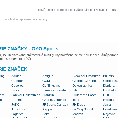
Nové funkce
|
Velkoobchod
|
Vše o nákupu
|
Kontakt
|
Regist
...obchod se sportovními suvenýry!
IE ZNAČKY - OYO Sports
 jsou licencované sběratelské minifigurky navržené se stejnou individuální podob
lním sportovním hráčům.
RIE ZNAČEK
ing
Adidas
Antigua
Bleacher Creatures
Bulletin
Calhoun
CCM
College Concepts
Concepts 
Coveroo
Cufflinks Inc
Dekographics
Diadora
Errea
Fanatics Branded
Fila
Football C
eet
Forever Collectibles
Franklin
Fruit of the Loom
G-III
h
Hummel
Chase Authentics
Icons
Imports D
JAKO
JF Sports Canada
JH Design
Joma
Junk Food
Kappa
Le Coq Sportif
Levelwear
LogoArt
Lotto
Macron
Majestic