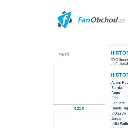
HISTOR
ZBOŽÍ
OYO Sports
profesioná
HISTO
Action Rac
Burrda
Copa
Erima
For Bare F
Hands Hig
6,21 €
InGlasCo
Jordan
Little Earth