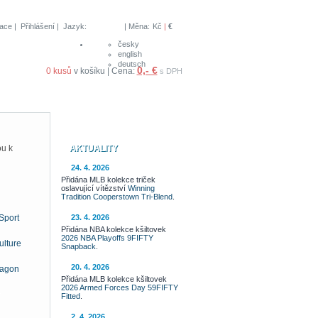
race
|
Přihlášení
| Jazyk:
| Měna:
Kč
|
€
česky
english
deutsch
0,- €
0 kusů
v košíku | Cena:
s DPH
ou k
AKTUALITY
24. 4. 2026
Přidána MLB kolekce triček
oslavující vítězství
Winning
Tradition Cooperstown Tri-Blend
.
Sport
23. 4. 2026
Přidána NBA kolekce kšiltovek
2026 NBA Playoffs 9FIFTY
ulture
Snapback
.
20. 4. 2026
ragon
Přidána MLB kolekce kšiltovek
2026 Armed Forces Day 59FIFTY
Fitted
.
2. 4. 2026