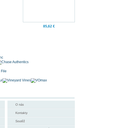
85,62 €
O nás
Kontakty
Soutěž