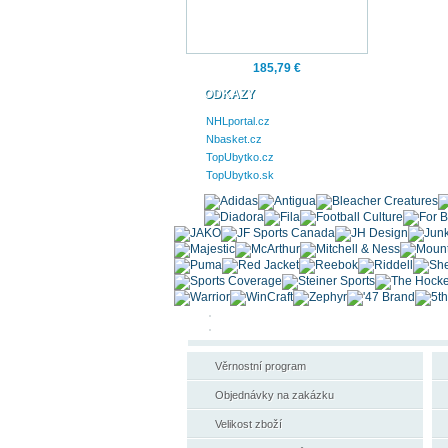
185,79 €
ODKAZY
NHLportal.cz
Nbasket.cz
TopUbytko.cz
TopUbytko.sk
Věrnostní program
Objednávky na zakázku
Velikost zboží