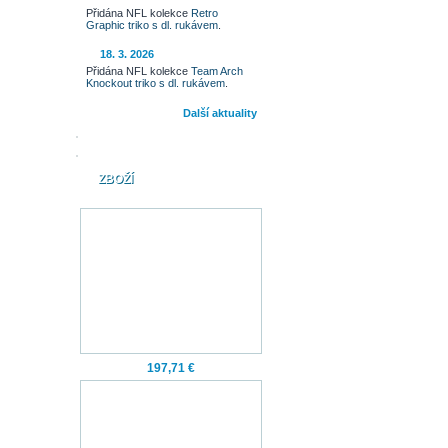
Přidána NFL kolekce
Retro
Graphic triko s dl. rukávem
.
18. 3. 2026
Přidána NFL kolekce
Team Arch
Knockout triko s dl. rukávem
.
Další aktuality
ZBOŽÍ
197,71 €