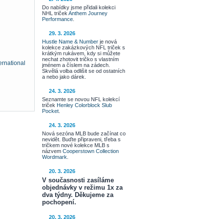
Do nabídky jsme přidali kolekci
NHL triček
Anthem Journey
Performance
.
29. 3. 2026
Hustle Name & Number
je nová
kolekce zakázkových NFL triček s
krátkým rukávem, kdy si můžete
nechat zhotovit tričko s vlastním
ernational
jménem a číslem na zádech.
Skvělá volba odlišit se od ostatních
a nebo jako dárek.
24. 3. 2026
Seznamte se novou NFL kolekcí
triček
Henley Colorblock Slub
Pocket
.
24. 3. 2026
Nová sezóna MLB bude začínat co
nevidět. Buďte připraveni, třeba s
tričkem nové kolekce MLB s
názvem
Cooperstown Collection
Wordmark
.
20. 3. 2026
V současnosti zasíláme
objednávky v režimu 1x za
dva týdny. Děkujeme za
pochopení.
20. 3. 2026