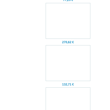
77,29 €
270,62 €
132,71 €