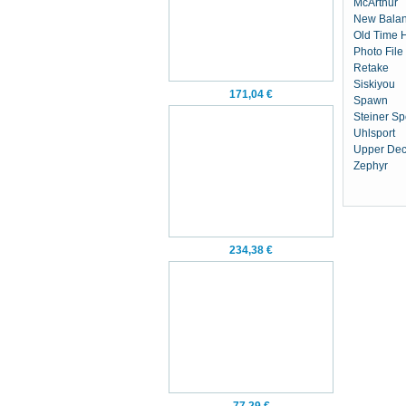
McArthur
New Bala
Old Time 
Photo File
Retake
Siskiyou
171,04 €
Spawn
Steiner Sp
Uhlsport
Upper Dec
Zephyr
234,38 €